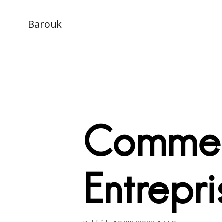
Barouk
Commen
Entrepr